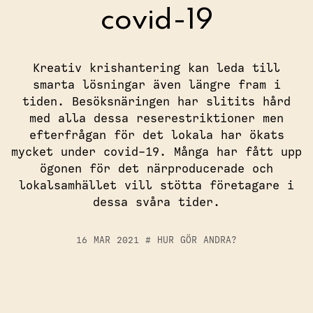
covid-19
Starta eller etablera ett skolkök
Hem och konsumentkunskap
Kreativ krishantering kan leda till
Skapa måltidsupplevelser
smarta lösningar även längre fram i
tiden. Besöksnäringen har slitits hård
med alla dessa reserestriktioner men
efterfrågan för det lokala har ökats
mycket under covid-19. Många har fått upp
ögonen för det närproducerade och
lokalsamhället vill stötta företagare i
dessa svåra tider.
NO
16 MAR 2021
#
HUR GÖR ANDRA?