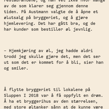
restaurantene, og han vet ikke hvor mange
av de som klarer seg gjennom denne
tiden. På Austmann valgte de å åpne et
ølutsalg på bryggeriet, og å gjøre
hjemlevering. Det har gått bra, og de
har kunder som bestiller øl jevnlig.
– Hjemkjøring av øl, jeg hadde aldri
trodd jeg skulle gjøre det, men det ser
ut som det er kommet for å bli, sier han
og smiler.
Å flytte bryggeriet til lokalene på
Sluppen I 2018 var å få oppfylt en drøm.
Å ha et bryggerihus av den størrelsen,
med store øltanker sånn at de kunne være