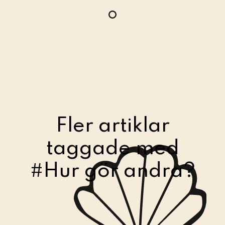
Fler artiklar
taggade med
#Hur gör andra?