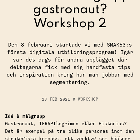
gastronaut?
Starta eller etablera ett skolkök
Workshop 2
Hem och konsumentkunskap
Skapa måltidsupplevelser
Den 8 februari startade vi med SMAK63:s
första digitala utbildningsprogram! Igår
var det dags för andra upplägget där
deltagarna fick med sig handfasta tips
och inspiration kring hur man jobbar med
segmentering.
NO
23 FEB 2021
#
WORKSHOP
Idé & målgrupp
Gastronaut, TERAPIlegrimen eller Historius?
Det är exempel på tre olika personas inom den
strategiska kompass, ett verktyg som hjälper