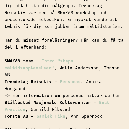
dig att hitta din målgrupp. Trøndelag
Reiseliv var med på SMAK63 workshop och
presenterade metodiken. En mycket värdefull
teknik för dig som jobbar inom måltidsturism.
Har du missat föreläsningen? Här kan du få ta
del i efterhand:
SMAK63 team
–
Intro ”skapa
måltidsupplevelser”
, Malin Andersson, Torsta
AB
Trøndelag Reiseliv
–
Personas
, Annika
Hongaard
-> mer information om personas hittar du
här
Stiklestad Nasjonale Kultursenter
–
Best
Practice
, Gunhild Rikstad
Torsta AB
–
Samisk Fika
, Ann Sparrock