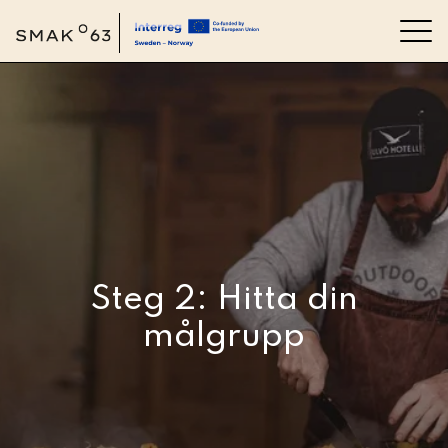
Hitta din målgrupp
Tillbaka till utbildningsspår
Hem och konsumentkunskap
Skolkök
Beredskap
Steg 2: Hitta din
målgrupp
Lokal mat på event