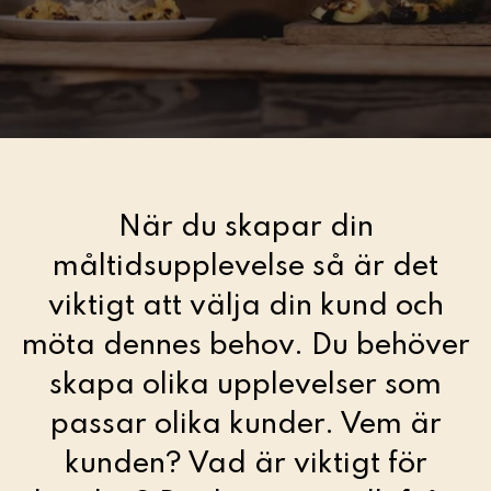
Starta eller etablera ett skolkök
Hem och konsumentkunskap
Skapa måltidsupplevelser
När du skapar din
måltidsupplevelse så är det
viktigt att välja din kund och
NO
möta dennes behov. Du behöver
skapa olika upplevelser som
passar olika kunder. Vem är
kunden? Vad är viktigt för