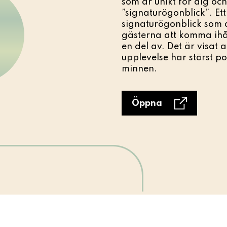
som är unikt för dig och
”signaturögonblick”. Ett
signaturögonblick som a
gästerna att komma ihå
en del av. Det är visat a
upplevelse har störst po
minnen.
Öppna