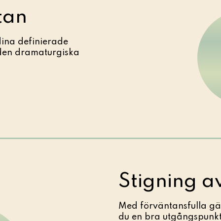
tan
ina definierade
den dramaturgiska
Stigning av
Med förväntansfulla gä
du en bra utgångspunkt 