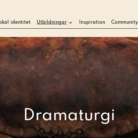
okal identitet
Utbildningar
Inspiration
Community
ningar
l mat på event
ta eller etablera ett
kök
 och konsumentkunskap
Dramaturgi
a måltidsupplevelser