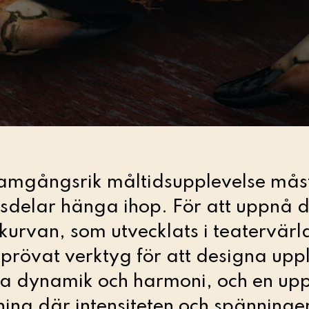
framgångsrik måltidsupplevelse måst
sdelar hänga ihop. För att uppnå d
urvan, som utvecklats i teatervärlde
eprövat verktyg för att designa upp
a dynamik och harmoni, och en up
ning där intensiteten och spänninge