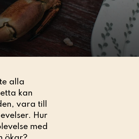
e alla
etta kan
n, vara till
levelser. Hur
plevelse med
n ökar?