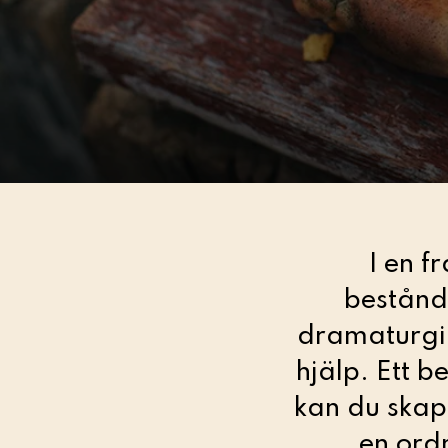
I en 
bestånd
dramaturgik
hjälp. Ett b
kan du skap
en ord